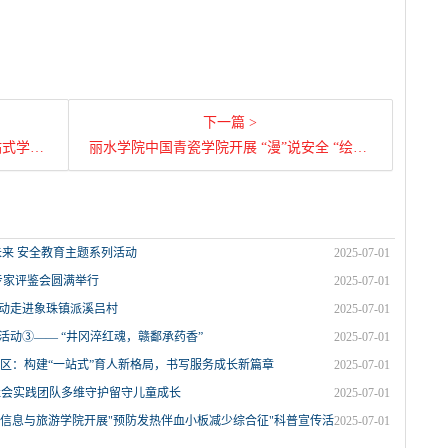
下一篇 >
务成长新篇章
丽水学院中国青瓷学院开展 “漫”说安全 “绘”出未来 安全教育主题系列活动
出未来 安全教育主题系列活动
2025-07-01
赛专家评鉴会圆满举行
2025-07-01
活动走进象珠镇派溪吕村
2025-07-01
践活动③—— “井冈淬红魂，赣鄱承药香”
2025-07-01
区：构建“一站式”育人新格局，书写服务成长新篇章
2025-07-01
社会实践团队多维守护留守儿童成长
2025-07-01
信息与旅游学院开展"预防发热伴血小板减少综合征"科普宣传活
2025-07-01