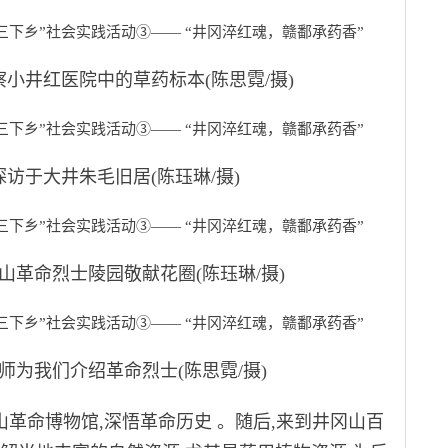
井红医院中的草药标本(陈思霓/摄)
于大井朱毛旧居(陈珏琳/摄)
命烈士陵园敬献花圈(陈珏琳/摄)
我们介绍革命烈士(陈思霓/摄)
革命博物馆,深悟革命历史 。随后,来到井冈山百