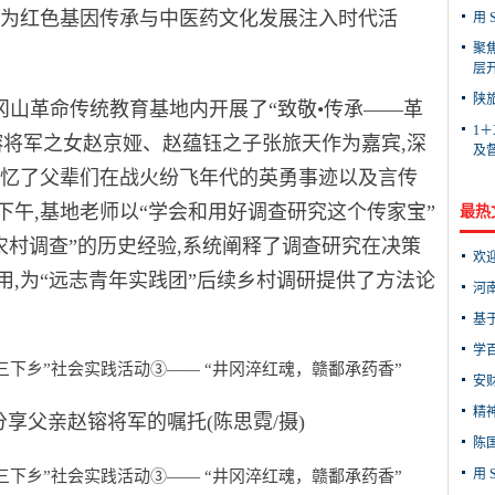
角为红色基因传承与中医药文化发展注入时代活
用 
聚
层
陕
冈山革命传统教育基地内开展了“致敬•传承——革
1
镕将军之女赵京娅、赵蕴钰之子张旅天作为嘉宾,深
及
回忆了父辈们在战火纷飞年代的英勇事迹以及言传
午,基地老师以“学会和用好调查研究这个传家宝”
最热
农村调查”的历史经验,系统阐释了调查研究在决策
欢迎
,为“远志青年实践团”后续乡村调研提供了方法论
河
基
学
安
精
父亲赵镕将军的嘱托(陈思霓/摄)
陈
用 