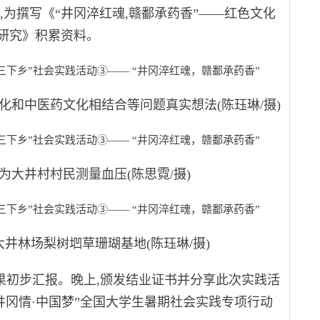
,为撰写《“井冈淬红魂,赣鄱承药香”——红色文化
研究》积累资料。
中医药文化相结合等问题真实想法(陈珏琳/摄)
井村村民测量血压(陈思霓/摄)
林场梨树垇草珊瑚基地(陈珏琳/摄)
果初步汇报。晚上,颁发结业证书并分享此次实践活
“井冈情·中国梦”全国大学生暑期社会实践专项行动