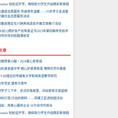
Surface 轻松迎开学，微软助力学生开启精彩新旅程
焦基层志愿服务 传递青年温暖——川农学子走进基
开展社会志愿服务活动
旅集团景区在川陕两地连续开展文旅推介活动
＋X幼儿照护及产后恢复证书2023年第四期考务技术
督导员培训班圆满收官
文章
推荐第19届‧2024爱心奖参选
南杞县县直中学:精心护苗育栋梁 博得芬芳扑鼻香
于CBI理念的传媒类大学新闻英语教学研究
百年党史,做有为青年
财学子三下乡：走访珍珠故里，共绘蚌埠文旅蓝图
神的灯塔,行动的榜样— —劳模工匠进校园活动
国岩：用真心服务企业 以行动书写担当
Surface 轻松迎开学，微软助力学生开启精彩新旅程