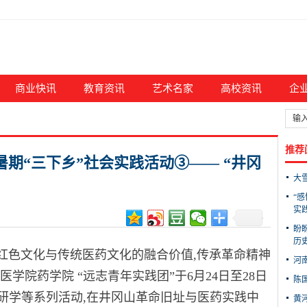
商业快讯
教育资讯
艺术名家
高校资讯
企
推荐
暑期“三下乡”社会实践活动③—— “井冈
大
“
实
盼
历
红色文化与传统医药文化的融合价值,传承革命精神
河
学院药学院 “远志青年实践团”于6月24日至28日
陈
研学等系列活动,在井冈山革命旧址与医药实践中
黄