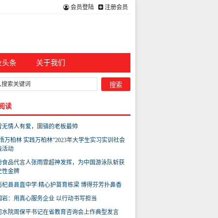
会员登陆
注册会员
业头条
关于我们
阅读
雪无情人有爱，圉镇的老板最帅
感悟万柏林 实践万柏林”2023年大学生实习实训社会
践活动
盼食品代言人张雨霏超神发挥，为中国游泳队斩获
史性金牌
南杞县县直中学:精心护苗育栋梁 博得芬芳扑鼻香
国岩：用真心服务企业 以行动书写担当
河水院周保平书记在省教育咨询会上作典型发言