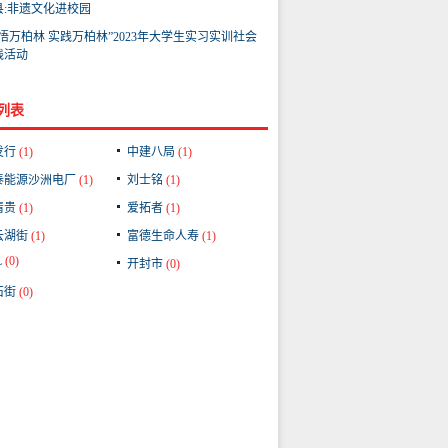
县:非遗文化进校园
感悟万柏林 实践万柏林”2023年大学生实习实训社会
践活动
列表
发行
(1)
中建八局
(1)
泰能源沙洲电厂
(1)
刘士铭
(1)
清贵
(1)
爱拓者
(1)
云湖街
(1)
富德生命人寿
(1)
L
(0)
开封市
(0)
石街
(0)