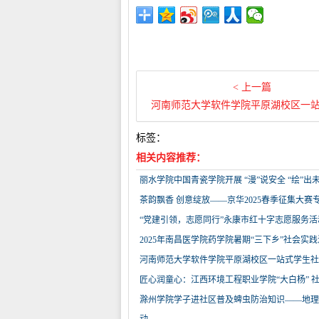
< 上一篇
河南师范大学软件学院平原湖校区一站式学生社区：构建“一站式”育人新格局，书写服
标签：
相关内容推荐：
丽水学院中国青瓷学院开展 “漫”说安全 “绘”
茶韵飘香 创意绽放——京华2025春季征集大
“党建引领，志愿同行”永康市红十字志愿服务
2025年南昌医学院药学院暑期“三下乡”社会实
河南师范大学软件学院平原湖校区一站式学生社
匠心润童心：江西环境工程职业学院“大白杨” 
滁州学院学子进社区普及蜱虫防治知识——地理