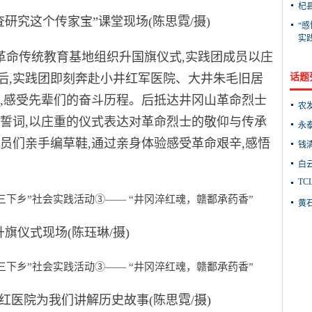
杞
究这个传家宝”课堂现场(陈思霓/摄)
“
实
革命传统教育基地组织升国旗仪式,实践团成员以庄
后,实践团即刻奔赴小井红军医院、大井朱毛旧居
话题
解,感受先辈们的奋斗历程。后抵达井冈山革命烈士
农
团誓词,以庄重的仪式表达对革命烈士的敬仰与传承
永
员们亲手编草鞋,通过亲身体验感受革命艰辛,感悟
钱
白
TC
黄
仪式现场(陈珏琳/摄)
院为我们讲解历史故事(陈思霓/摄)