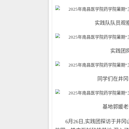
实践队队员观察小
实践团探访
同学们在井冈山革
基地郭媛老师为
6月26日,实践团探访于井冈山