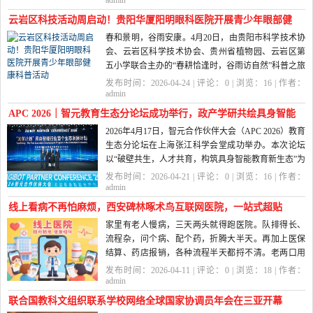
admin
云岩区科技活动周启动！贵阳华厦阳明眼科医院开展青少年眼部健
春和景明，谷雨安康。4月20日，由贵阳市科学技术协
康科普活动
会、云岩区科学技术协会、贵州省植物园、云岩区第
五小学联合主办的“春耕恰逢时，谷雨访自然”科普之旅
暨云岩区科技...
发布时间：2026-04-24 | 评论：
0
| 浏览：
16
| 作者：
admin
APC 2026｜智元教育生态分论坛成功举行，政产学研共绘具身智能
2026年4月17日，智元合作伙伴大会（APC 2026）教育
教育新蓝图
生态分论坛在上海张江科学会堂成功举办。本次论坛
以“破壁共生，人才共育，构筑具身智能教育新生态”为
主题，来自100多所高...
发布时间：2026-04-21 | 评论：
0
| 浏览：
16
| 作者：
admin
线上看病不再怕麻烦，西安碑林啄术鸟互联网医院，一站式超贴
家里有老人慢病，三天两头就得跑医院。队排得长、
心！
流程杂，问个病、配个药，折腾大半天。再加上医保
结算、药店报销，各种流程半天都捋不清。老两口用
手机，不识字，操作还怕点错；年轻人帮...
发布时间：2026-04-11 | 评论：
0
| 浏览：
18
| 作者：
admin
联合国教科文组织联系学校网络全球国家协调员年会在三亚开幕