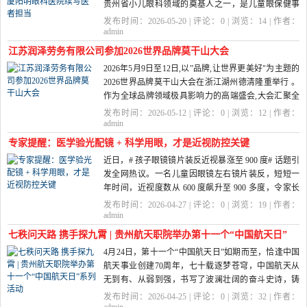
贵州省小儿眼科领域的奠基人之一，是儿童眼保健事
业的拓荒者与引领者；如今虽已退...
发布时间：2026-05-20 | 评论：
0
| 浏览：
14
| 作者：
admin
江苏润泽劳务有限公司参加2026世界品牌莫干山大会
2026年5月9日至12日,以”品牌,让世界更美好"为主题的
2026世界品牌莫干山大会在浙江湖州德清隆重举行 。
作为全球品牌领域极具影响力的高端盛会,大会汇聚全
球政商学界精...
发布时间：2026-05-12 | 评论：
0
| 浏览：
12
| 作者：
admin
专家提醒：医学验光配镜 + 科学用眼，才是近视防控关键
近日，# 孩子眼镜镜片装反近视暴涨至 900 度# 话题引
发全网热议。一名儿童因眼镜左右镜片装反，短短一
年时间，近视度数从 600 度飙升至 900 多度，令家长
追悔莫及。针对儿童配镜安...
发布时间：2026-04-27 | 评论：
0
| 浏览：
19
| 作者：
admin
七秩问天路 携手探九霄 | 贵州航天职院举办第十一个“中国航天日”
4月24日，第十一个“中国航天日”如期而至，恰逢中国
系列活动
航天事业创建70周年，七十载逐梦苍穹，中国航天从
无到有、从弱到强，书写了波澜壮阔的奋斗史诗，铸
就了“特别能吃苦...
发布时间：2026-04-25 | 评论：
0
| 浏览：
32
| 作者：