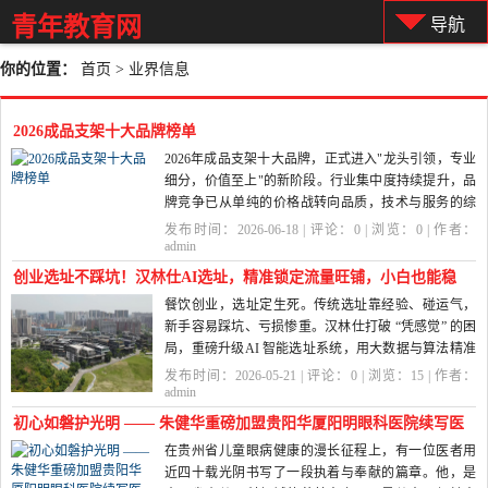
青年教育网
导航
你的位置：
首页
>
业界信息
2026成品支架十大品牌榜单
2026年成品支架十大品牌，正式进入"龙头引领，专业
细分，价值至上"的新阶段。行业集中度持续提升，品
牌竞争已从单纯的价格战转向品质，技术与服务的综
合比拼。本次榜单基于市场实践，技...
发布时间：2026-06-18 | 评论：
0
| 浏览：
0
| 作者：
admin
创业选址不踩坑！汉林仕AI选址，精准锁定流量旺铺，小白也能稳
餐饮创业，选址定生死。传统选址靠经验、碰运气，
盈利
新手容易踩坑、亏损惨重。汉林仕打破 “凭感觉” 的困
局，重磅升级AI 智能选址系统，用大数据与算法精准
锁定流量旺铺，让...
发布时间：2026-05-21 | 评论：
0
| 浏览：
15
| 作者：
admin
初心如磐护光明 —— 朱健华重磅加盟贵阳华厦阳明眼科医院续写医
在贵州省儿童眼病健康的漫长征程上，有一位医者用
者担当
近四十载光阴书写了一段执着与奉献的篇章。他，是