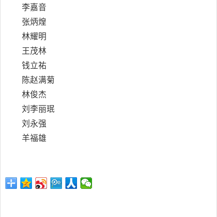
李嘉音
张炳煌
林耀明
王茂林
钱立祐
陈赵满菊
林俊杰
刘李丽珉
刘永强
羊福雄