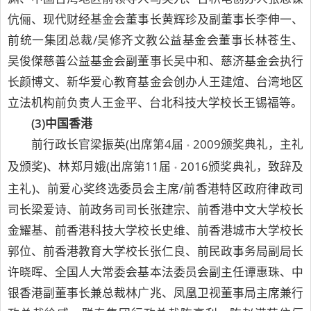
伉俪、现代财经基金会董事长黄辉珍及副董事长李伸一、
前统一集团总裁/吴修齐文教公益基金会董事长林苍生、
吴俊傑慈善公益基金会副董事长吴中和、慈济基金会执行
长颜博文、新华爱心教育基金会创办人王建煊、台湾地区
立法机构前负责人王金平、台北科技大学校长王锡福等。
(3)中国香港
前行政长官梁振英(出席第4届
2009颁奖典礼，主礼
‧
及颁奖)、林郑月娥(出席第11届
2016颁奖典礼，致辞及
‧
主礼)、前爱心奖终选委员会主席/前香港特区政府律政司
司长梁爱诗、前政务司司长张建宗、前香港中文大学校长
金耀基、前香港科技大学校长史维、前香港城巿大学校长
郭位、前香港教育大学校长张仁良、前民政事务局副局长
许晓晖、全国人大常委会基本法委员会副主任谭惠珠、中
银香港副董事长兼总裁林广兆、凤凰卫视董事局主席兼行