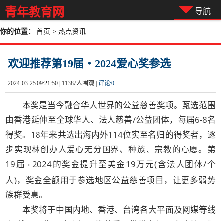
青年教育网
导航
你的位置：
首页
>
热点资讯
欢迎推荐第19届‧2024爱心奖参选
2024-03-25 09:21:50 |
11387人围观 |
评论:
0
本奖是当今融合华人世界的公益慈善奖项。甄选范围
由香港延伸至全球华人、法人慈善/公益团体，每届6-8名
得奖。18年来共选出海内外114位实至名归的得奖者，逐
步实现林创办人爱心无分国界、种族、宗教的心愿。第
19届
2024的奖金提升至美金19万元(含法人团体/个
‧
人)，奖金全额用于参选地区公益慈善项目，让更多弱势
族群受惠。
本奖将于中国内地、香港、台湾各大平面及网媒等线