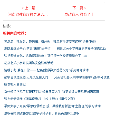
< 上一篇
下一篇 >
河南省教育厅领导深入杞县官庄乡、竹林乡调研指导
卓越育人 教育至上
标签：
相关内容推荐：
懂潮流、懂服务、懂情绪，杭州新一批金牌导游要有这些“功夫”傍身
消防演练始于心 防患“未燃”始于行——杞县北关小学开展消防安全演练活动
弘扬孝道文化，这场特别的典礼锦江师一学校连续举办了19年
杞县北关小学开展消防安全演练活动.
情暖于冬·爱在日常—— 杞县创新学校“感恩父母”系列德育活动
勤学苦读凌绝顶 无限风光在大同——河南省杞县大同中学隆重举行期中考试总
结表彰大会侧记
郑州经贸学院工程管理学院“经典照亮人生”诗词诵读大赛院赛圆满落幕
张杰燃情演绎《海洋奇缘2》中文主题曲《勇气之歌》
福师大学子开展“学思践悟新思 想，共绘教育新蓝图”主题理 论学习活动
录取喜报 |热烈祝贺25届学子陆子和，斩获英国KCL录取