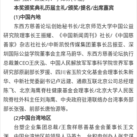
本奖颁奖典礼历届主礼/颁奖/提名/出席嘉宾
(1)中国內地
东西方慈善论坛创始秘书长/北京师范大学中国公益
研究院理事长王振耀、《中国新闻周刊》社长/《中国慈
善家》杂志社社长/中新凯悦传媒集团董事长吕振亚、深
圳国际公益学院董事会主席马蔚华、东西方慈善论坛执行
总裁兼CEO王庆泓、中国人民解放军军事科学院世界军事
研究部原副部长罗援、四川省玉阶文化基金会理事长朱新
华、中新社党委副书记卢远建、通鼎互联北京公司总经理
陈飞、北京海鹰脊柱健康基金会理事长/北京大学人民医
院脊柱外科主任刘海鹰、中央政府驻港联络办台湾事务部
部长张强、前部长唐怡源等。
(2)中国台湾地区
台塑企业集团总裁/王詹样慈善基金会董事长王文
渊、中国台湾地区前领导人马英九、台积电创办人张忠谋