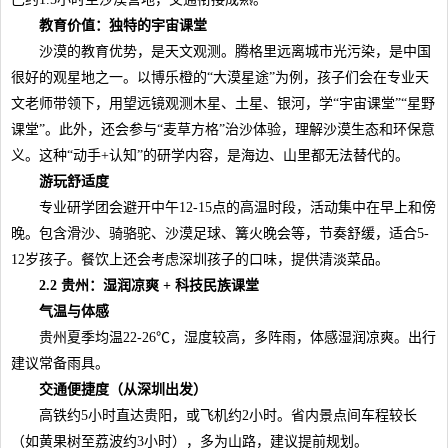
教育价值：独特的宇宙课堂
沙漠的教育优势，是天文观测。腾格里远离城市光污染，是中国
很好的观星地之一。以博乐橙的“大漠星途”为例，孩子们会在专业天
文老师带领下，用望远镜观测木星、土星、银河，学“宇宙课堂”“星野
课堂”。此外，还会参与“麦草方格”治沙体验，理解沙漠生态和环保意
义。这种“动手+认知”的研学内容，是海边、山里都无法替代的。
游玩舒适度
专业研学团会避开中午12-15点的高温时段，活动集中在早上和傍
晚。包含滑沙、骑骆驼、沙漠足球、篝火晚会等，节奏舒缓，适合5-
12岁孩子。餐饮上还会考虑深圳孩子的口味，提供清淡菜品。
2.2 贵州：湿润凉爽 + 科技民族课堂
气温与体感
贵州夏季均温22-26℃，湿度较高，多阵雨，体感湿润凉爽。出行
建议常备雨具。
交通便捷度（从深圳出发）
高铁约5小时直达贵阳，或飞机约2小时。省内景点间车程较长
（如黄果树至荔波约3小时），多为山路，建议提前规划。