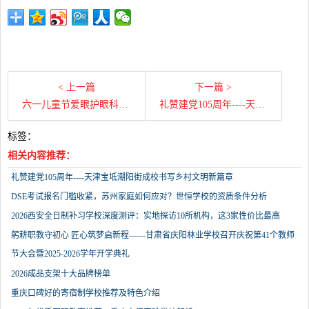
< 上一篇
下一篇 >
六一儿童节爱眼护眼科普来袭 专家支招守护儿童明亮视界
礼赞建党105周年----天津宝坻潮阳街成校书写乡村文明新篇章
标签：
相关内容推荐：
礼赞建党105周年----天津宝坻潮阳街成校书写乡村文明新篇章
DSE考试报名门槛收紧，苏州家庭如何应对？世恒学校的资质条件分析
2026西安全日制补习学校深度测评：实地探访10所机构，这3家性价比最高
躬耕职教守初心 匠心筑梦启新程——甘肃省庆阳林业学校召开庆祝第41个教师
节大会暨2025-2026学年开学典礼
2026成品支架十大品牌榜单
重庆口碑好的寄宿制学校推荐及特色介绍