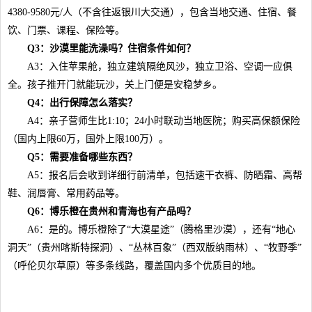
4380-9580元/人（不含往返银川大交通），包含当地交通、住宿、餐
饮、门票、课程、保险等。
Q3：沙漠里能洗澡吗？住宿条件如何？
A3：入住苹果舱，独立建筑隔绝风沙，独立卫浴、空调一应俱
全。孩子推开门就能玩沙，关上门便是安稳梦乡。
Q4：出行保障怎么落实？
A4：亲子营师生比1:10；24小时联动当地医院；购买高保额保险
（国内上限60万，国外上限100万）。
Q5：需要准备哪些东西？
A5：报名后会收到详细行前清单，包括速干衣裤、防晒霜、高帮
鞋、润唇膏、常用药品等。
Q6：博乐橙在贵州和青海也有产品吗？
A6：是的。博乐橙除了“大漠星途”（腾格里沙漠），还有“地心
洞天”（贵州喀斯特探洞）、“丛林百象”（西双版纳雨林）、“牧野季”
（呼伦贝尔草原）等多条线路，覆盖国内多个优质目的地。