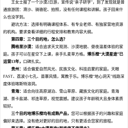
王女士报了一个沙漠2日游，宣传说“亲子研学”，到了发现就是普
通旅游团：滑沙、骑骆驼、拍照，没有任何课程和讲解。孩子回来什
么也没学到。
避坑方法：选择有明确课程体系、有专业老师、有独家营地资源
的机构。要求查看详细的行程安排和教育内容大纲。
第四章：
三个目的地，怎么选？
腾格里沙漠：
适合追求天文观测、沙漠地貌、昼夜温差体验的家
庭。孩子可以在星空下上课，亲手扎麦草方格。
博乐橙“大漠星途”已
运营1
3
年，
口碑扎实。
贵州：
适合偏爱自然风光、民族文化、科技启蒙的家庭。天眼
FAST、荔波小七孔、苗寨风情，寓教于乐。博乐橙“地心洞天”线路深
度体验喀斯特溶洞。
青海：
适合向往高原湖泊、雪山草原、藏族文化的家庭。青海
湖、茶卡盐湖、祁连草原，视觉震撼。建议孩子年龄稍大且身体素质
较好。
三个目的地博乐橙均有成熟产品，
您可以根据孩子的兴趣和家庭
偏好来选择。没有绝对更好的目的地，只有更适合您家的旅程。