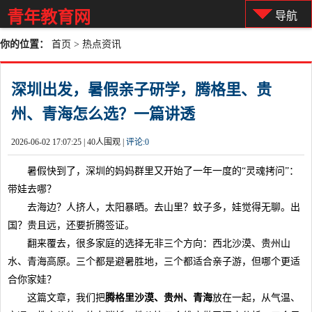
青年教育网
导航
你的位置：
首页
>
热点资讯
深圳出发，暑假亲子研学，腾格里、贵
州、青海怎么选？一篇讲透
2026-06-02 17:07:25 |
40人围观 |
评论:
0
暑假快到了，深圳的妈妈群里又开始了一年一度的“灵魂拷问”：
带娃去哪？
去海边？人挤人，太阳暴晒。去山里？蚊子多，娃觉得无聊。出
国？贵且远，还要折腾签证。
翻来覆去，很多家庭的选择无非三个方向：西北沙漠、贵州山
水、青海高原。三个都是避暑胜地，三个都适合亲子游，但哪个更适
合你家娃？
这篇文章，我们把
腾格里沙漠、贵州、青海
放在一起，从气温、