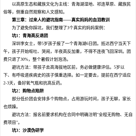
以高原生态和藏族文化为主线：青海湖湿地、祁连草原、藏族民
俗等，侧重自然观察和人文感知。
第三章：过来人的避坑指南——真实妈妈的血泪教训
为了避免你踩坑，我们整理了3个真实的妈妈案例：
坑1：青海高反退团
深圳李女士，带5岁孩子报了一个青海湖6日团。抵达西宁当天下
午，孩子开始呕吐、哭闹，半夜高反加重，不得不连夜飞回深圳。团
费只退了30%，整个暑假计划泡汤。
避坑方法：带孩子去高海拔地区前，务必做健康评估。5岁以
下、有呼吸道疾病史的孩子慎重选择。如一定要去，提前在西宁适应
2-3天，备好氧气瓶和抗高反药。
坑2：购物点陷阱
部分低价团会安排多个购物点，占用游玩时间，孩子无聊，家长
也烦躁。
避坑方法：报名前要求机构在合同中明确注明“全程无购物、无自
费项目”。
坑3：沙漠伪研学