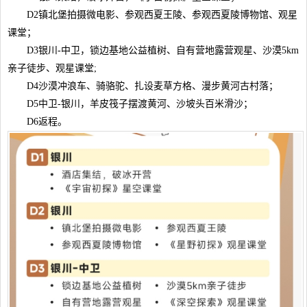
D2镇北堡拍摄微电影、参观西夏王陵、参观西夏陵博物馆、观星
课堂；
D3银川-中卫，锁边基地公益植树、自有营地露营观星、沙漠5km
亲子徒步、观星课堂;
D4沙漠冲浪车、骑骆驼、扎设麦草方格、漫步黄河古村落；
D5中卫-银川，羊皮筏子摆渡黄河、沙坡头百米滑沙；
D6返程。