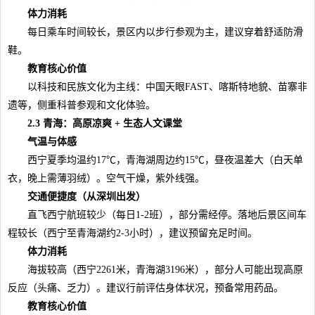
体力消耗
每日乘车时间较长，景区内以步行参观为主，建议穿着舒适防滑
鞋。
教育核心价值
以科技和民族文化为主线：中国天眼FAST、喀斯特地貌、苗寨非
遗等，侧重科普参观和文化体验。
2.3 青海：高原凉爽 + 生态人文课堂
气温与体感
西宁夏季均温约17℃，青海湖周边约15℃，昼夜温差大（白天单
衣，晚上需薄羽绒）。空气干燥，紫外线强。
交通便捷度（从深圳出发）
直飞西宁航班较少（每日1-2班），部分需经停。落地后景区间车
程较长（西宁至青海湖约2-3小时），建议预留充足时间。
体力消耗
海拔较高（西宁2261米，青海湖3196米），部分人可能出现高原
反应（头痛、乏力）。建议行前评估身体状况，预备常用药品。
教育核心价值