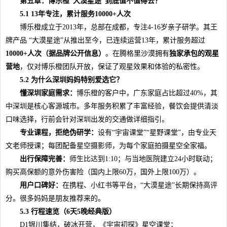
第五章：博乐橙“大漠星途”到底值不值得去？
5.1 1
3
年专注，累计服务10000+人次
博乐橙成立于2013年，总部在成都，专注4-16岁亲子研学。其王
牌产品 “大漠星途”从推出至今，已连续运营13年，累计服务超过
10000+人次（据品牌公开信息）
。在腾格里沙漠拥有
独家承包的观星
营地
，仅对博乐橙团队开放，保证了观星效果和体验的私密性。
5.2 为什么深圳妈妈特别爱选它？
懂深圳家庭需求：
博乐橙的客户中，广东家庭占比超过40%，其
中深圳是核心客源城市。多年服务积累了丰富经验，餐饮会提供清淡
口味选择，行前会针对深圳出发的交通做详细指引。
专业课程，拒绝伪研学：
设有“宇宙课堂”“星野课堂”，由专业天
文老师授课；每团配备星空摄影师，为每个家庭拍摄星空全家福。
出行保障完善：
师生比达到1:10；与当地医院建立24小时联动；
购买高保额的意外伤害险（国内上限60万，国外上限100万）。
用户口碑好：
在携程、小红书等平台，“大漠星途”长期保持高评
分。很多妈妈是朋友推荐来的。
5.3 行程速览（6天5晚经典版）
D1银川集结，破冰开营，《宇宙初探》星空课堂；