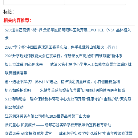
标签：
相关内容推荐：
520 送自己高清 “视” 界 贵阳华厦阳明眼科医院开展 EVO+ICL（V5）晶体植入
术
2026“李宁杯”中国匹克球巡回赛重庆站，伴手礼藏着山城烟火与匠心！
2026升学规划师技能大会在京举行，保研录发布高报师“四维赋能”新体系
智汇京津冀 同心创未来——武清区第七届中小学生人工智能竞赛暨京津冀区域
联赛圆满落幕
创业选址不踩坑！汉林仕AI选址，精准锁定流量旺铺，小白也能稳盈利
初心如磐护光明 —— 朱健华重磅加盟贵阳华厦阳明眼科医院续写医者担当
5.15活动动态｜瑞众保险锡林郭勒中心支公司开展“健康守护+金融护航”双向赋
能公益活动
江苏润泽劳务有限公司参加2026世界品牌莫干山大会
法润童心 护航成长 —— 成都芯谷实验学校开展法治宣传教育活动
赛课风采| 研文探韵 赋能课堂——成都芯谷实验学校"弘毅杯“中青年教师赛课暨