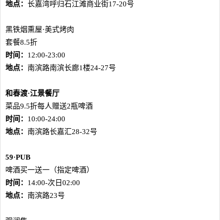
地点：
长嘉湾呼归石江滩商业街17-20号
黑铁烟熏屋·美式烤肉
套餐8.5折
时间：
12:00-23:00
地点：
南滨路南滨长廊1楼24-27号
和春渡
·
江景餐厅
菜品9.5折每人赠送2瓶啤酒
时间：
10:00-24:00
地点：
南滨路长嘉汇28-32号
59·PUB
啤酒买一送一（指定啤酒）
时间：
14:00-次日02:00
地点：
南滨路23号