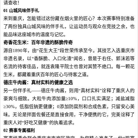
请查收！
01 山城风味伴手礼
来到重庆，怎能错过这份藏在烟火里的匠心？本次赛事特别准备
了两份独具山城风味的伴手礼，让运动员与观众在竞技之余，也
能品味这座城市的温度与记忆。
奇香花生米：百年非遗的酥脆传奇
源自1890年，由“花生大王”段世荣传承至今。其技艺入选重庆市
非遗名录，以“香酥脆、入口化渣”闻名，曾是于右任、郭沫若等
名流的待客佳品，就连袁隆平院士也曾对其赞不绝口。每一颗花
生米，都藏着重庆百年的匠心与待客之道。
德庄牛肉酱：真材实料的健康之选
另一份伴手礼——德庄牛肉酱，则用“真材实料”诠释了重庆人的
豪爽与细致。大粒牛肉添加量≥10%，口口扎实满足；减盐减脂
≥30%，低脂低钠更健康；0添加防腐剂和合成色素，只留安心美
味。无论是拌面佐餐还是直接食用，干净便携的它，完美诠释了
重庆人对“好吃又健康”的执着追求。
02 赛事专属福利