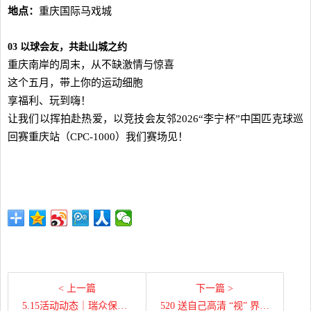
地点：
重庆国际马戏城
03 以球会友，共赴山城之约
重庆南岸的周末，从不缺激情与惊喜
这个五月，带上你的运动细胞
享福利、玩到嗨！
让我们以挥拍赴热爱，以竞技会友邻2026“李宁杯”中国匹克球巡
回赛重庆站（CPC-1000）我们赛场见！
< 上一篇
下一篇 >
5.15活动动态｜瑞众保险锡林郭勒中心支公司开展“健康守护+金融护航”双向赋能公益活动
520 送自己高清 “视” 界 贵阳华厦阳明眼科医院开展 EVO+ICL（V5）晶体植入术