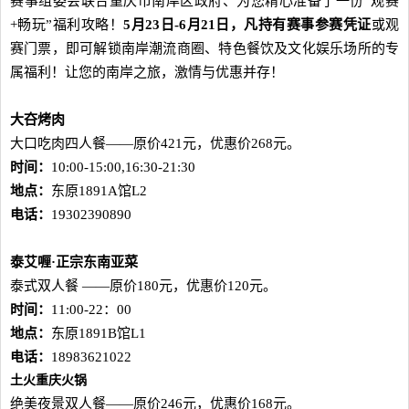
赛事组委会联合重庆市南岸区政府、为您精心准备了一份“观赛
+畅玩”福利攻略！
5
月
23
日
-6
月
21
日，凡持有赛事参赛凭证
或观
赛门票，即可解锁南岸潮流商圈、特色餐饮及文化娱乐场所的专
属福利！让您的南岸之旅，激情与优惠并存！
大夻烤肉
大口吃肉四人餐——原价421元，优惠价268元。
时间：
10:00-15:00,16:30-21:30
地点：
东原1891A馆L2
电话：
19302390890
泰艾喱·正宗东南亚菜
泰式双人餐 ——原价180元，优惠价120元。
时间：
11:00-22：00
地点：
东原1891B馆L1
电话：
18983621022
土火重庆火锅
绝美夜景双人餐——原价246元，优惠价168元。